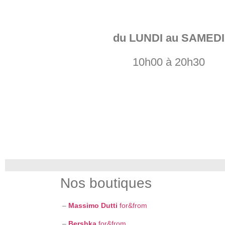
du LUNDI au SAMEDI
10h00 à 20h30
Nos boutiques
–
Massimo Dutti
for&from
–
Bershka
for&from