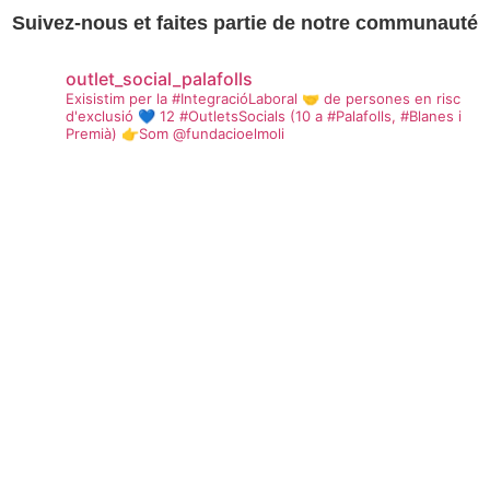
Suivez-nous et faites partie de notre communauté
outlet_social_palafolls
Exisistim per la #IntegracióLaboral 🤝 de persones en risc
d'exclusió 💙 12 #OutletsSocials (10 a #Palafolls, #Blanes i
Premià) 👉Som @fundacioelmoli