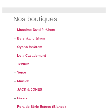
Nos boutiques
–
Massimo Dutti
for&from
–
Bershka
for&from
–
Oysho
for&from
–
Lola Casademunt
–
Textura
–
Yerse
–
Munich
–
JACK & JONES
–
Gisela
–
Fora de Sèrie Estocs (Blanes)