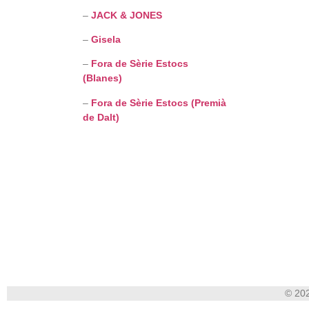
–
JACK & JONES
–
Gisela
–
Fora de Sèrie Estocs
(Blanes)
–
Fora de Sèrie Estocs (Premià
de Dalt)
© 202