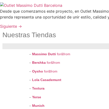
Desde que comenzamos este proyecto, en Outlet Massimo 
prenda representa una oportunidad de unir estilo, calida
Siguiente
→
Nuestras Tiendas
–
Massimo Dutti
for&from
–
Bershka
for&from
–
Oysho
for&from
–
Lola Casademunt
–
Textura
–
Yerse
–
Munich